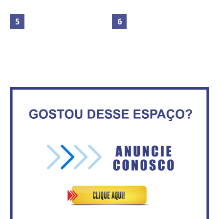
Maior São João do Cerrado
movimenta fim de semana em
Secretaria da Fazenda abre 120
Ceilândia
vagas no Distrito Federal
No Brasil do golpe, 61,5 mi de
consumidores estão
IFB abre inscrições para mais de
inadimplentes
2,3 mil vagas
Circulação de ar no túnel será
Vitória do governo | Estamos
sustentada por 52 jatos
fazendo o dever de casa, disse
ventiladores
Bolsonaro sobre Previdência