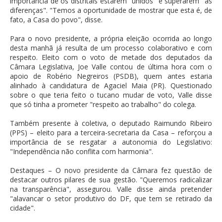
importância de os distritais estarem "unidos" e superarem "as
diferenças". "Temos a oportunidade de mostrar que esta é, de
fato, a Casa do povo", disse.
Para o novo presidente, a própria eleição ocorrida ao longo
desta manhã já resulta de um processo colaborativo e com
respeito. Eleito com o voto de metade dos deputados da
Câmara Legislativa, Joe Valle contou de última hora com o
apoio de Robério Negreiros (PSDB), quem antes estaria
alinhado à candidatura de Agaciel Maia (PR). Questionado
sobre o que teria feito o tucano mudar de voto, Valle disse
que só tinha a prometer "respeito ao trabalho" do colega.
Também presente à coletiva, o deputado Raimundo Ribeiro
(PPS) – eleito para a terceira-secretaria da Casa – reforçou a
importância de se resgatar a autonomia do Legislativo:
"Independência não conflita com harmonia".
Destaques – O novo presidente da Câmara fez questão de
destacar outros pilares de sua gestão. "Queremos radicalizar
na transparência", assegurou. Valle disse ainda pretender
"alavancar o setor produtivo do DF, que tem se retirado da
cidade".