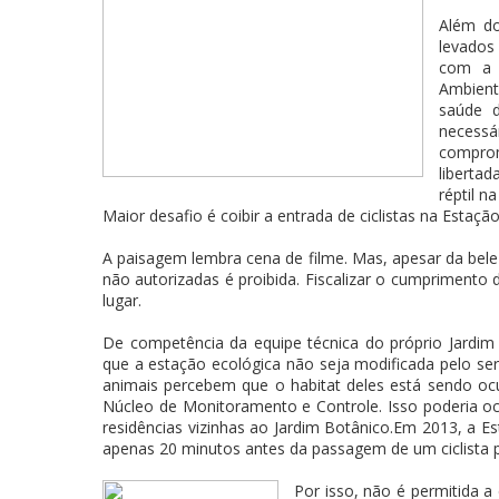
Além do
levados
com a p
Ambient
saúde d
necess
comprom
liberta
réptil n
Maior desafio é coibir a entrada de ciclistas na Estaç
A paisagem lembra cena de filme. Mas, apesar da bele
não autorizadas é proibida. Fiscalizar o cumprimento
lugar.
De competência da equipe técnica do próprio Jardim Bo
que a estação ecológica não seja modificada pelo se
animais percebem que o habitat deles está sendo ocup
Núcleo de Monitoramento e Controle. Isso poderia 
residências vizinhas ao Jardim Botânico.Em 2013, a E
apenas 20 minutos antes da passagem de um ciclista 
Por isso, não é permitida a