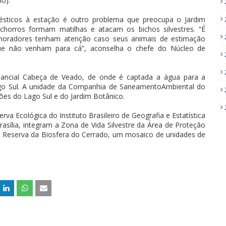
io).
ésticos à estação é outro problema que preocupa o Jardim
achorros formam matilhas e atacam os bichos silvestres. “É
moradores tenham atenção caso seus animais de estimação
ue não venham para cá”, aconselha o chefe do Núcleo de
nancial Cabeça de Veado, de onde é captada a água para a
go Sul. A unidade da Companhia de SaneamentoAmbiental do
ões do Lago Sul e do Jardim Botânico.
rva Ecológica do Instituto Brasileiro de Geografia e Estatística
asília, integram a Zona de Vida Silvestre da Área de Proteção
 Reserva da Biosfera do Cerrado, um mosaico de unidades de