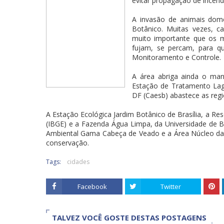
evitar propagação de incênd
A invasão de animais dom
Botânico. Muitas vezes, c
muito importante que os 
fujam, se percam, para q
Monitoramento e Controle.
A área abriga ainda o ma
Estação de Tratamento La
DF (Caesb) abastece as regi
A Estação Ecológica Jardim Botânico de Brasília, a Rese
(IBGE) e a Fazenda Água Limpa, da Universidade de Br
Ambiental Gama Cabeça de Veado e a Área Núcleo da
conservação.
Tags:
cidades
Facebook
Twitter
TALVEZ VOCÊ GOSTE DESTAS POSTAGENS