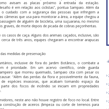
como avisam as placas próximo à entrada da estação.
esafio é em relação aos ciclistas”, pontua Sampaio. Além da
á o cuidado com a segurança das pessoas que infringem a
s câmeras que usa para monitorar a área, a equipe chegou a
a passagem de alguém de bicicleta, uma suçuarana, no mesmo
s graves, de morte depois de picada de cobras peçonhentas.
 os casos de caça. Alguns dos animais caçados, inclusive, são
 cerca de três anos, equipes chegaram a encontrar arapucas
 das medidas de preservação
ntários, inclusive de fora do Jardim Botânico, o combate a
bém é prioridade. Em um acervo científico, onde guarda
ampeiro que morreu queimado, Sampaio cita com pesar os
ausar. “Além das perdas da flora e possivelmente da fauna,
ação de espécies invasoras, que acabam tomando espaço da
e parte dos focos de incêndio se iniciam em propriedades
.
vidores, neste ano não houve registro de foco no local. Entre
 construção de aceiros (limpeza ou corte de terrenos para