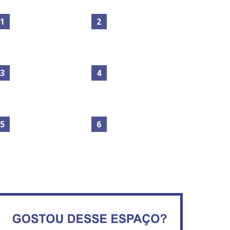
Maior São João do Cerrado
movimenta fim de semana
Secretaria da Fazenda abre
em Ceilândia
120 vagas no Distrito Federal
No Brasil do golpe, 61,5 mi
de consumidores estão
IFB abre inscrições para mais
inadimplentes
de 2,3 mil vagas