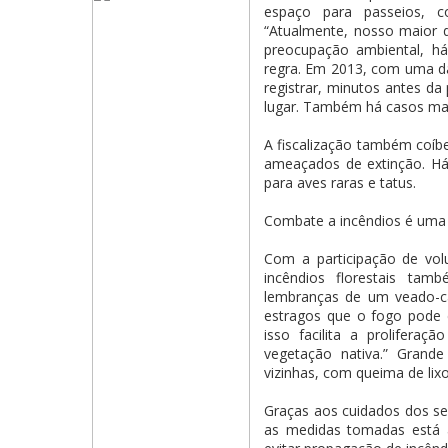
espaço para passeios, 
“Atualmente, nosso maior d
preocupação ambiental, h
regra. Em 2013, com uma da
registrar, minutos antes d
lugar. Também há casos mai
A fiscalização também coíbe
ameaçados de extinção. Há
para aves raras e tatus.
Combate a incêndios é uma
Com a participação de volu
incêndios florestais tam
lembranças de um veado-c
estragos que o fogo pode c
isso facilita a prolifer
vegetação nativa.” Grand
vizinhas, com queima de lixo
Graças aos cuidados dos ser
as medidas tomadas está a