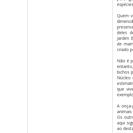
espécie
Quem vi
dimensã
preserv
deles d
Jardim B
de mamí
criado p
Não é p
entant
bichos 
Núcleo 
estimat
que viv
exemplo 
A onça-
animais
Os outr
aqui si
ao desta