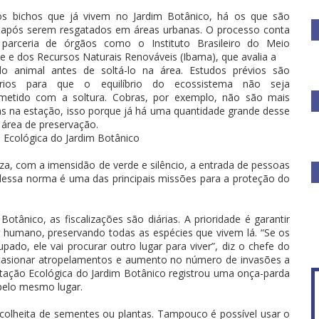
s bichos que já vivem no Jardim Botânico, há os que são
 após serem resgatados em áreas urbanas. O processo conta
arceria de órgãos como o Instituto Brasileiro do Meio
e e dos Recursos Naturais Renováveis (Ibama), que avalia a
o animal antes de soltá-lo na área. Estudos prévios são
ários para que o equilíbrio do ecossistema não seja
etido com a soltura. Cobras, por exemplo, não são mais
das na estação, isso porque já há uma quantidade grande desse
a área de preservação.
ão Ecológica do Jardim Botânico
za, com a imensidão de verde e silêncio, a entrada de pessoas
 dessa norma é uma das principais missões para a proteção do
tânico, as fiscalizações são diárias. A prioridade é garantir
r humano, preservando todas as espécies que vivem lá. “Se os
ado, ele vai procurar outro lugar para viver”, diz o chefe do
ocasionar atropelamentos e aumento no número de invasões a
stação Ecológica do Jardim Botânico registrou uma onça-parda
pelo mesmo lugar.
 colheita de sementes ou plantas. Tampouco é possível usar o