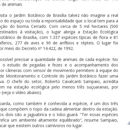
s de animais
sita o Jardim Botânico de Brasília talvez não imagine a real
o do espaço ou toda a reponsabilidade que o local tem para a
ação do bioma Cerrado. Com cerca de 5 mil hectares (500
estinados à visitação), o lugar abriga a Estação Ecológica
otânico de Brasília, com 1.337 espécies típicas de flora e 81
feros, 277 de aves e 90 de anfíbios e répteis. O lugar foi
or meio do Decreto nº 14.422, de 1992.
ossível precisar a quantidade de animais de cada espécie. No
o, o estudo de pegadas e fezes e o acompanhamento dos
por câmeras com sensor de movimento permitem à equipe do
de Monitoramento e Controle do Jardim Botânico fazer uma
iva. O chefe do setor, Roberto Cavalcanti Sampaio, acredita
em na estação ecológica pelo menos três suçuaranas, por
(veja o vídeo abaixo).
parda, como também é conhecida a espécie, é um dos três
 que compõem o topo da cadeia alimentar dentro da estação.
os dois são a jaguatirica e o lobo-guará. “Ter essas espécies
gnifica um ambiente altamente equilibrado”, resume Sampaio,
car que existem outros carnívoros no lugar.