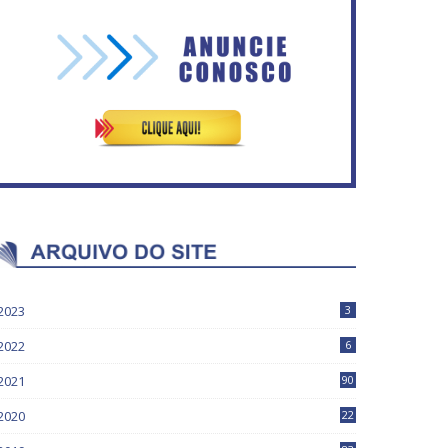
Vitória do governo | Estamos
Circulação de ar no túnel
fazendo o dever de casa,
será sustentada por 52 jatos
disse Bolsonaro sobre
ventiladores
Previdência
2023
3
2022
6
2021
90
2020
22
9