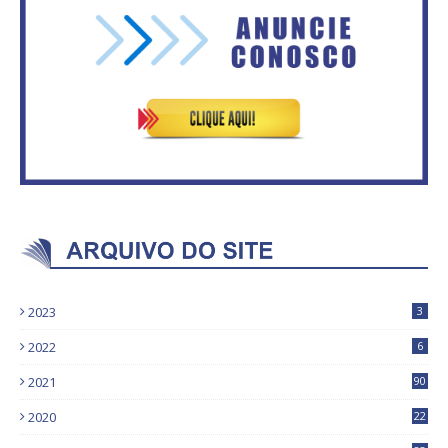
esforço para prevenir e
combater queimadas
ASVECOM: Renúncia Ana Neves
2023
3
2022
6
2021
90
2020
22
9