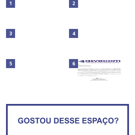
Maior São João do Cerrado
No Brasil do golpe, 61,5 mi de
movimenta fim de semana em
consumidores estão
Ceilândia
inadimplentes
Circulação de ar no túnel será
sustentada por 52 jatos
IFB abre inscrições para mais de
ventiladores
2,3 mil vagas
Órgãos do GDF intensificam