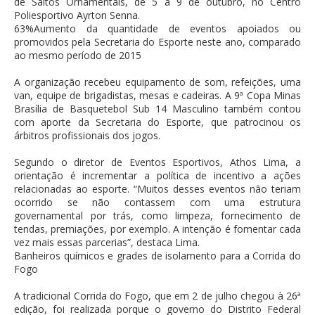
de Saltos Ornamentais, de 5 a 9 de outubro, no Centro
Poliesportivo Ayrton Senna.
63%Aumento da quantidade de eventos apoiados ou
promovidos pela Secretaria do Esporte neste ano, comparado
ao mesmo período de 2015
A organização recebeu equipamento de som, refeições, uma
van, equipe de brigadistas, mesas e cadeiras. A 9ª Copa Minas
Brasília de Basquetebol Sub 14 Masculino também contou
com aporte da Secretaria do Esporte, que patrocinou os
árbitros profissionais dos jogos.
Segundo o diretor de Eventos Esportivos, Athos Lima, a
orientação é incrementar a política de incentivo a ações
relacionadas ao esporte. “Muitos desses eventos não teriam
ocorrido se não contassem com uma estrutura
governamental por trás, como limpeza, fornecimento de
tendas, premiações, por exemplo. A intenção é fomentar cada
vez mais essas parcerias”, destaca Lima.
Banheiros químicos e grades de isolamento para a Corrida do
Fogo
A tradicional Corrida do Fogo, que em 2 de julho chegou à 26ª
edição, foi realizada porque o governo do Distrito Federal