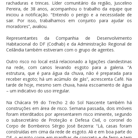
rachaduras e trincas. Líder comunitário da região, Juscelino
Pereira, de 38 anos, acompanhou o trabalho da equipe que
iniciou a notificação. “Entendo o perigo e a necessidade de
sair. Por isso, trabalhamos em conjunto para ajudar os
moradores”, avaliou.
Representantes da Companhia de Desenvolvimento
Habitacional do DF (Codhab) e da Administração Regional de
Ceilândia também estiveram com o grupo de agentes.
Outro risco no local está relacionado a ligações clandestinas
na rede, com canos levando esgoto para a galeria. “A
estrutura, que é para água da chuva, não é preparada para
receber esgoto; há um acúmulo de gás”, acrescenta Café. Na
tarde de hoje, mesmo sem chuva, havia escoamento de água
– um indicativo do uso irregular.
Na Chácara 99 do Trecho 2 do Sol Nascente também há
construções em área de risco. Semana passada, dois imóveis
foram interditados por apresentarem risco iminente, segundo
o subsecretário de Proteção e Defesa Civil, o coronel do
Corpo de Bombeiros Sérgio José Bezerra: “Lá, casas foram
construídas em cima da rede de esgoto. Ali e em boa parte do
DF, o esgoto corre em manilhas de concreto e de ferro e tem