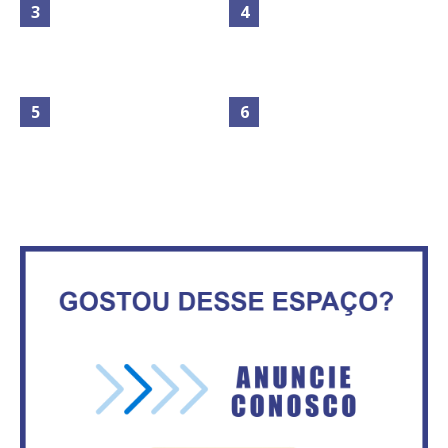
Maior São João do Cerrado
movimenta fim de semana em
Secretaria da Fazenda abre 120
Ceilândia
vagas no Distrito Federal
No Brasil do golpe, 61,5 mi de
consumidores estão
IFB abre inscrições para mais de
inadimplentes
2,3 mil vagas
Circulação de ar no túnel será
Vitória do governo | Estamos
sustentada por 52 jatos
fazendo o dever de casa, disse
ventiladores
Bolsonaro sobre Previdência