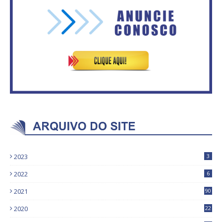
Governadores definem temas
Circulação de ar no túnel será
consensuais para buscar ajuda
sustentada por 52 jatos
do governo federal.
ventiladores
2023
3
2022
6
2021
90
2020
22
9