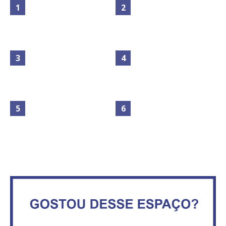
Maior São João do Cerrado
No Brasil do golpe, 61,5 mi de
movimenta fim de semana em
consumidores estão
Ceilândia
inadimplentes
Secretaria da Fazenda abre 120
IFB abre inscrições para mais de
vagas no Distrito Federal
2,3 mil vagas