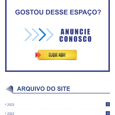
Secretaria da Fazenda abre 120
IFB abre inscrições para mais de
vagas no Distrito Federal
2,3 mil vagas
Governadores definem temas
Circulação de ar no túnel será
consensuais para buscar ajuda
sustentada por 52 jatos
do governo federal.
ventiladores
2023
3
2022
6