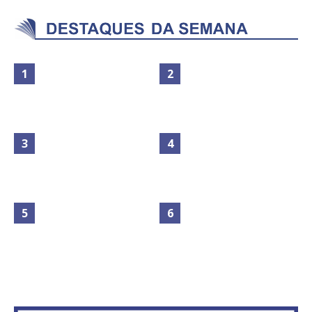
Maior São João do Cerrado
No Brasil do golpe, 61,5 mi de
movimenta fim de semana em
consumidores estão
Ceilândia
inadimplentes