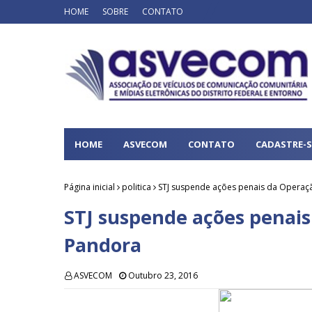
HOME
SOBRE
CONTATO
HOME
ASVECOM
CONTATO
CADASTRE-S
Página inicial
politica
STJ suspende ações penais da Operaç
STJ suspende ações penais
Pandora
ASVECOM
Outubro 23, 2016