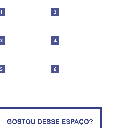
Maior São João do Cerrado
No Brasil do golpe, 61,5 mi
movimenta fim de semana
de consumidores estão
em Ceilândia
inadimplentes
Governadores definem
temas consensuais para
buscar ajuda do governo
Secretaria da Fazenda abre
ederal.
120 vagas no Distrito Federal