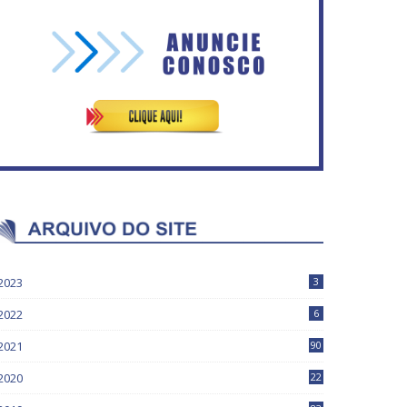
Mais de 100 cadeiras de
IFB abre inscrições para mais
rodas entregues a pessoas
de 2,3 mil vagas
com deficiência
2023
3
2022
6
2021
90
2020
22
9