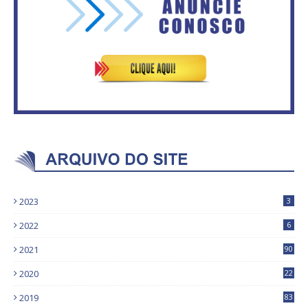
ASVECOM DE 2016
combater queimadas
2023
3
2022
6
2021
90
2020
22
9
2019
83
5