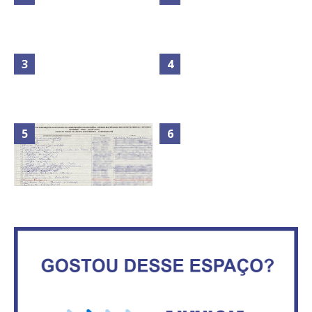
Maior São João do Cerrado
No Brasil do golpe, 61,5 mi de
movimenta fim de semana em
consumidores estão
Ceilândia
inadimplentes
Circulação de ar no túnel será
sustentada por 52 jatos
IFB abre inscrições para mais de
ventiladores
2,3 mil vagas
Órgãos do GDF intensificam
ATA DA 1ª REUNIÃO DA
esforço para prevenir e