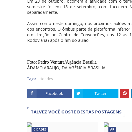
Em 23 de outubro, ocorrerá a atividade com o tem
semestre foi em 18 de setembro, com foco em Ma
separadamente.
Assim como neste domingo, nos próximos aulões a secr
dos encontros. O ônibus parte da plataforma inferior 
em direção ao Centro de Convenções, das 12 às 14
Rodoviária) após o fim do aulão.
Foto: Pedro Ventura/Agência Brasília
ÁDAMO ARAUJO, DA AGÊNCIA BRASÍLIA
Tags:
cidades
Facebook
Twitter
TALVEZ VOCÊ GOSTE DESTAS POSTAGENS
CIDADES
AR