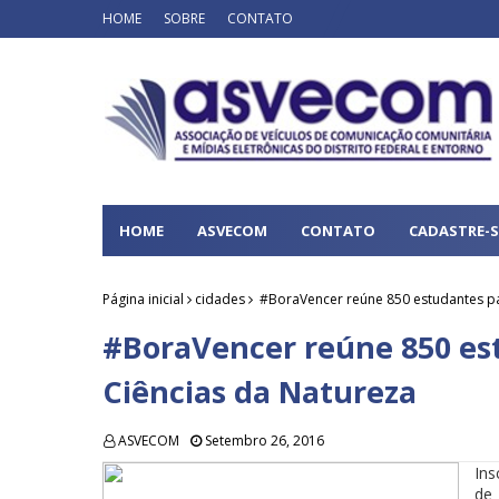
HOME
SOBRE
CONTATO
HOME
ASVECOM
CONTATO
CADASTRE-S
Página inicial
cidades
#BoraVencer reúne 850 estudantes pa
#BoraVencer reúne 850 es
Ciências da Natureza
ASVECOM
Setembro 26, 2016
Ins
de