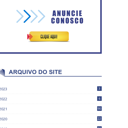
Governadores definem
temas consensuais para
Circulação de ar no túnel
buscar ajuda do governo
será sustentada por 52 jatos
ederal.
ventiladores
2023
3
2022
6
2021
90
2020
22
9