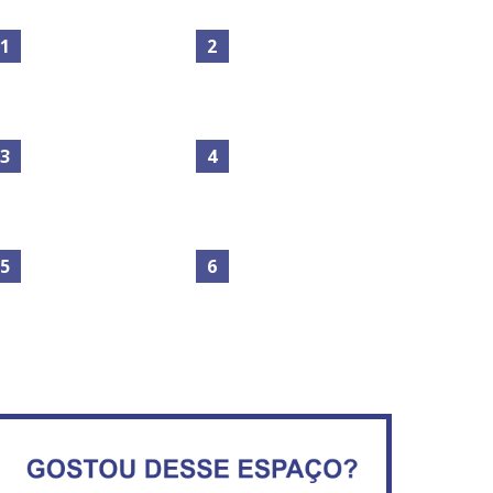
Maior São João do Cerrado
No Brasil do golpe, 61,5 mi
movimenta fim de semana
de consumidores estão
em Ceilândia
inadimplentes
Secretaria da Fazenda abre
IFB abre inscrições para mais
120 vagas no Distrito Federal
de 2,3 mil vagas