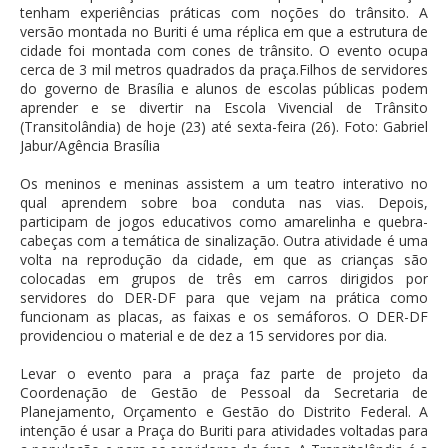
tenham experiências práticas com noções do trânsito. A
versão montada no Buriti é uma réplica em que a estrutura de
cidade foi montada com cones de trânsito. O evento ocupa
cerca de 3 mil metros quadrados da praça.Filhos de servidores
do governo de Brasília e alunos de escolas públicas podem
aprender e se divertir na Escola Vivencial de Trânsito
(Transitolândia) de hoje (23) até sexta-feira (26). Foto: Gabriel
Jabur/Agência Brasília
Os meninos e meninas assistem a um teatro interativo no
qual aprendem sobre boa conduta nas vias. Depois,
participam de jogos educativos como amarelinha e quebra-
cabeças com a temática de sinalização. Outra atividade é uma
volta na reprodução da cidade, em que as crianças são
colocadas em grupos de três em carros dirigidos por
servidores do DER-DF para que vejam na prática como
funcionam as placas, as faixas e os semáforos. O DER-DF
providenciou o material e de dez a 15 servidores por dia.
Levar o evento para a praça faz parte de projeto da
Coordenação de Gestão de Pessoal da Secretaria de
Planejamento, Orçamento e Gestão do Distrito Federal. A
intenção é usar a Praça do Buriti para atividades voltadas para