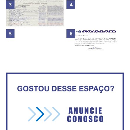
Nota de Repúdio: A violência
Secretaria da Fazenda abre 120
praticada contra os jornalistas
vagas no Distrito Federal
do Azerbaijão
Maior São João do Cerrado
ATA DA 1ª REUNIÃO DA
movimenta fim de semana em
ASVECOM DE 2016
Ceilândia
No Brasil do golpe, 61,5 mi de
consumidores estão
inadimplentes
ASVECOM: Renúncia Ana Neves