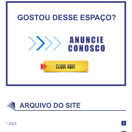
Maior São João do Cerrado
ATA DA 1ª REUNIÃO DA
movimenta fim de semana em
ASVECOM DE 2016
Ceilândia
No Brasil do golpe, 61,5 mi de
consumidores estão
ASVECOM: Renúncia Ana Neves
inadimplentes
2023
3