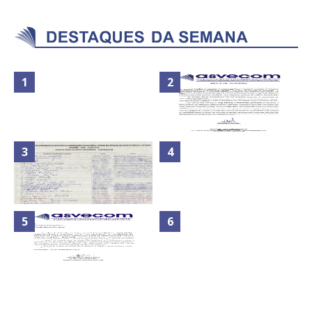
Nota de Repúdio: A violência
Secretaria da Fazenda abre 120
praticada contra os jornalistas
vagas no Distrito Federal
do Azerbaijão