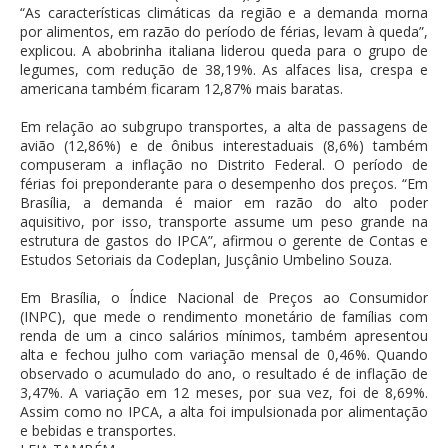
“As características climáticas da região e a demanda morna
por alimentos, em razão do período de férias, levam à queda”,
explicou. A abobrinha italiana liderou queda para o grupo de
legumes, com redução de 38,19%. As alfaces lisa, crespa e
americana também ficaram 12,87% mais baratas.
Em relação ao subgrupo transportes, a alta de passagens de
avião (12,86%) e de ônibus interestaduais (8,6%) também
compuseram a inflação no Distrito Federal. O período de
férias foi preponderante para o desempenho dos preços. “Em
Brasília, a demanda é maior em razão do alto poder
aquisitivo, por isso, transporte assume um peso grande na
estrutura de gastos do IPCA”, afirmou o gerente de Contas e
Estudos Setoriais da Codeplan, Jusçânio Umbelino Souza.
Em Brasília, o Índice Nacional de Preços ao Consumidor
(INPC), que mede o rendimento monetário de famílias com
renda de um a cinco salários mínimos, também apresentou
alta e fechou julho com variação mensal de 0,46%. Quando
observado o acumulado do ano, o resultado é de inflação de
3,47%. A variação em 12 meses, por sua vez, foi de 8,69%.
Assim como no IPCA, a alta foi impulsionada por alimentação
e bebidas e transportes.