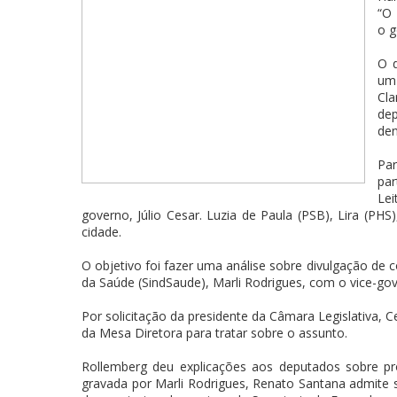
“O 
o g
O d
um 
Cla
dep
den
Pa
par
Lei
governo, Júlio Cesar. Luzia de Paula (PSB), Lira (PHS
cidade.
O objetivo foi fazer uma análise sobre divulgação de 
da Saúde (SindSaude), Marli Rodrigues, com o vice-go
Por solicitação da presidente da Câmara Legislativa, 
da Mesa Diretora para tratar sobre o assunto.
Rollemberg deu explicações aos deputados sobre p
gravada por Marli Rodrigues, Renato Santana admite 