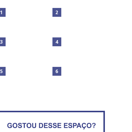
Maior São João do Cerrado
No Brasil do golpe, 61,5 mi
movimenta fim de semana
de consumidores estão
em Ceilândia
inadimplentes
Secretaria da Fazenda abre
IFB abre inscrições para mais
120 vagas no Distrito Federal
de 2,3 mil vagas