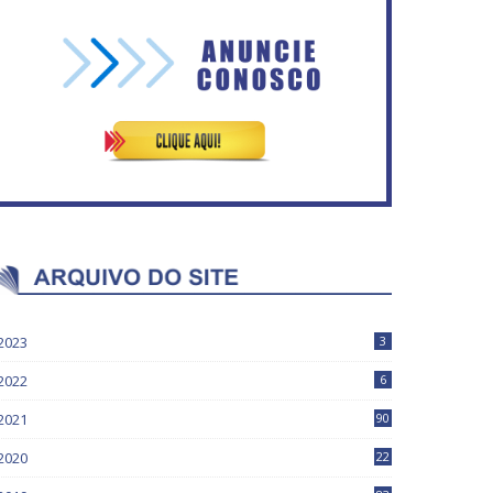
Governadores definem
temas consensuais para
Circulação de ar no túnel
buscar ajuda do governo
será sustentada por 52 jatos
ederal.
ventiladores
2023
3
2022
6
2021
90
2020
22
9