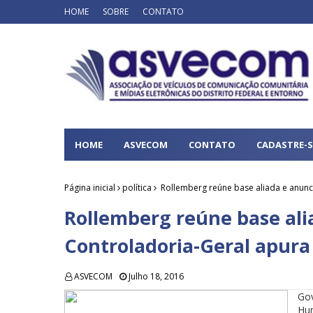
HOME
SOBRE
CONTATO
HOME
ASVECOM
CONTATO
CADASTRE-S
Página inicial
política
Rollemberg reúne base aliada e anunc
Rollemberg reúne base ali
Controladoria-Geral apura
ASVECOM
Julho 18, 2016
Go
Hu