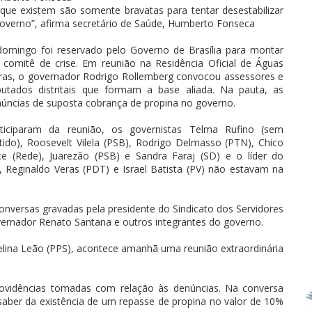
que existem são somente bravatas para tentar desestabilizar
overno”, afirma secretário de Saúde, Humberto Fonseca
omingo foi reservado pelo Governo de Brasília para montar
comitê de crise. Em reunião na Residência Oficial de Águas
ras, o governador Rodrigo Rollemberg convocou assessores e
utados distritais que formam a base aliada. Na pauta, as
úncias de suposta cobrança de propina no governo.
rticiparam da reunião, os governistas Telma Rufino (sem
tido), Roosevelt Vilela (PSB), Rodrigo Delmasso (PTN), Chico
te (Rede), Juarezão (PSB) e Sandra Faraj (SD) e o líder do
), Reginaldo Veras (PDT) e Israel Batista (PV) não estavam na
conversas gravadas pela presidente do Sindicato dos Servidores
vernador Renato Santana e outros integrantes do governo.
Celina Leão (PPS), acontece amanhã uma reunião extraordinária
rovidências tomadas com relação às denúncias. Na conversa
saber da existência de um repasse de propina no valor de 10%