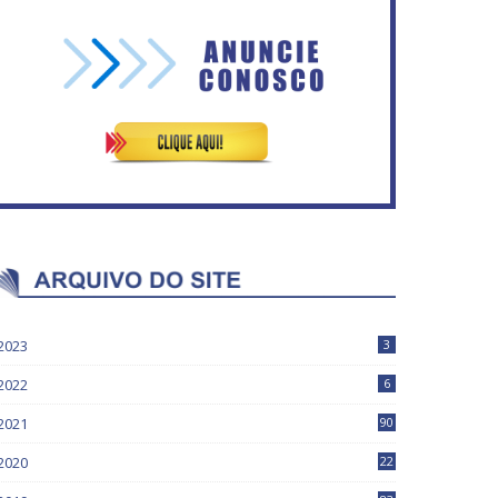
Mais de 100 cadeiras de
IFB abre inscrições para mais
rodas entregues a pessoas
de 2,3 mil vagas
com deficiência
2023
3
2022
6
2021
90
2020
22
9