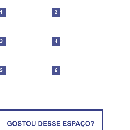
Maior São João do Cerrado
No Brasil do golpe, 61,5 mi
movimenta fim de semana
de consumidores estão
em Ceilândia
inadimplentes
Governadores definem
temas consensuais para
buscar ajuda do governo
Secretaria da Fazenda abre
ederal.
120 vagas no Distrito Federal