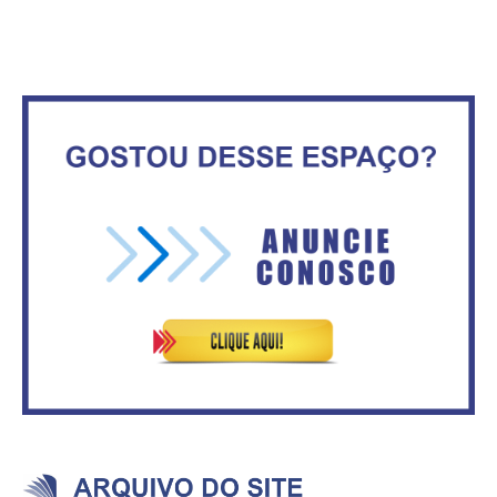
movimenta fim de semana em
consumidores estão
Ceilândia
inadimplentes
Governadores definem temas
consensuais para buscar ajuda
Secretaria da Fazenda abre 120
do governo federal.
vagas no Distrito Federal
Mais de 100 cadeiras de rodas
IFB abre inscrições para mais de
entregues a pessoas com
2,3 mil vagas
deficiência