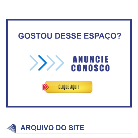
Nota de Repúdio: A violência
Maior São João do Cerrado
praticada contra os jornalistas
movimenta fim de semana em
do Azerbaijão
Ceilândia
No Brasil do golpe, 61,5 mi de
consumidores estão
inadimplentes
ASVECOM: Renúncia Ana Neves