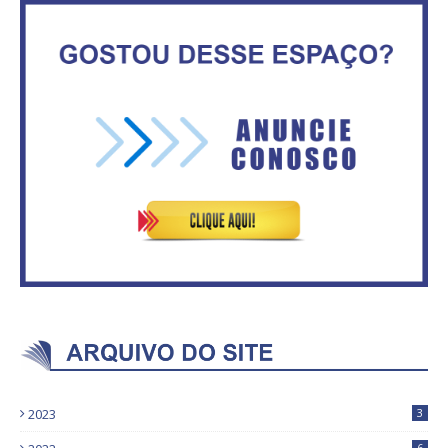
No Brasil do golpe, 61,5 mi de
consumidores estão
IFB abre inscrições para mais de
inadimplentes
2,3 mil vagas
Circulação de ar no túnel será
Vitória do governo | Estamos
sustentada por 52 jatos
fazendo o dever de casa, disse
ventiladores
Bolsonaro sobre Previdência
2023
3
6