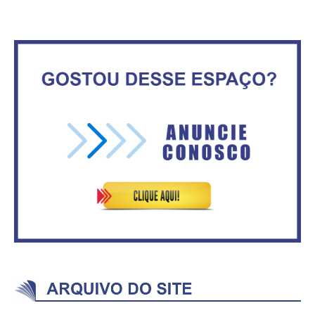
Circulação de ar no túnel será
sustentada por 52 jatos
IFB abre inscrições para mais de
ventiladores
2,3 mil vagas
Vitória do governo | Estamos
Rosilene Corrêa aceita disputar
fazendo o dever de casa, disse
o GDF, quer unir Esquerda e
Bolsonaro sobre Previdência
empolga militância do PT