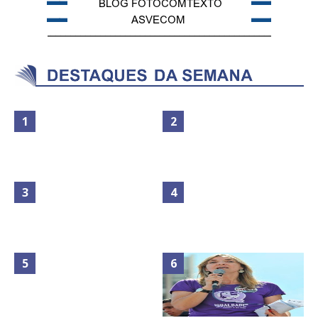
Maior São João do Cerrado
No Brasil do golpe, 61,5 mi de
movimenta fim de semana em
consumidores estão
Ceilândia
inadimplentes