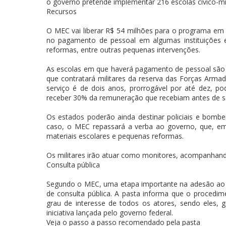
o governo pretende implementar 216 escolas cívico-mil
Recursos
O MEC vai liberar R$ 54 milhões para o programa em 2
no pagamento de pessoal em algumas instituições e 
reformas, entre outras pequenas intervenções.
As escolas em que haverá pagamento de pessoal são 
que contratará militares da reserva das Forças Arma
serviço é de dois anos, prorrogável por até dez, p
receber 30% da remuneração que recebiam antes de s
Os estados poderão ainda destinar policiais e bombei
caso, o MEC repassará a verba ao governo, que, em c
materiais escolares e pequenas reformas.
Os militares irão atuar como monitores, acompanhand
Consulta pública
Segundo o MEC, uma etapa importante na adesão ao Pr
de consulta pública. A pasta informa que o procedim
grau de interesse de todos os atores, sendo eles, g
iniciativa lançada pelo governo federal.
Veja o passo a passo recomendado pela pasta