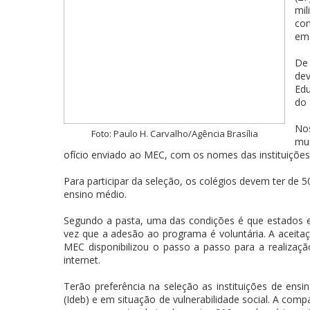
mi
com
em 
De
de
Edu
do 
No
Foto: Paulo H. Carvalho/Agência Brasília
mun
ofício enviado ao MEC, com os nomes das instituiçõe
Para participar da seleção, os colégios devem ter de 
ensino médio.
Segundo a pasta, uma das condições é que estados e
vez que a adesão ao programa é voluntária. A aceita
MEC disponibilizou o passo a passo para a realizaçã
internet.
Terão preferência na seleção as instituições de en
(Ideb) e em situação de vulnerabilidade social. A co