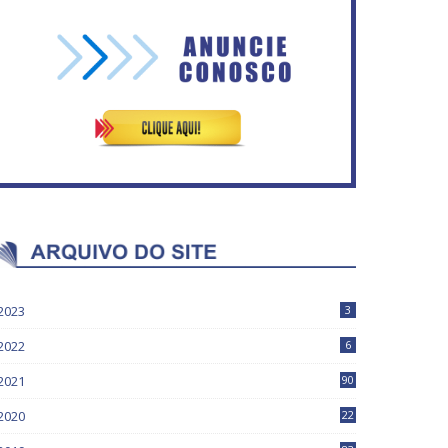
ASVECOM: Renúncia Ana
Secretaria da Fazenda abre
Neves
120 vagas no Distrito Federal
2023
3
2022
6
2021
90
2020
22
9