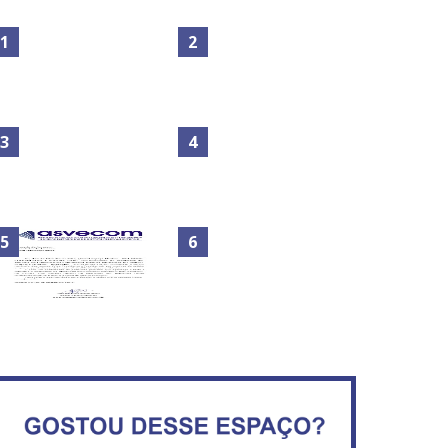
Maior São João do Cerrado
No Brasil do golpe, 61,5 mi
movimenta fim de semana
de consumidores estão
em Ceilândia
inadimplentes
Circulação de ar no túnel
será sustentada por 52 jatos
IFB abre inscrições para mais
ventiladores
de 2,3 mil vagas