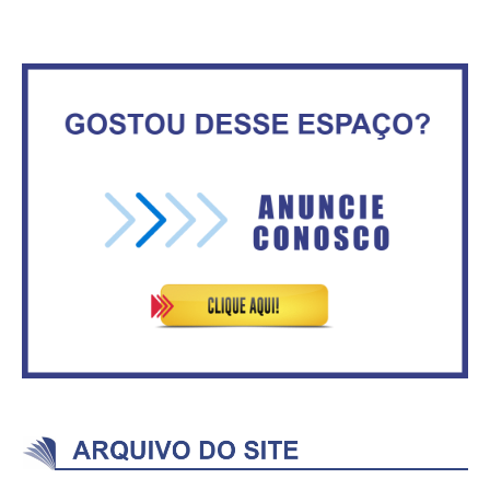
Circulação de ar no túnel será
sustentada por 52 jatos
IFB abre inscrições para mais de
ventiladores
2,3 mil vagas
Secretaria da Fazenda abre 120
ASVECOM: Renúncia Ana Neves
vagas no Distrito Federal