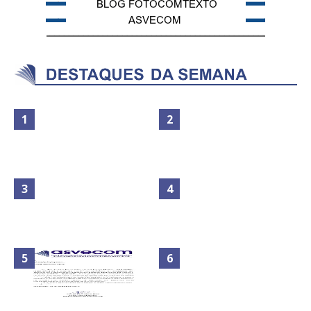
Maior São João do Cerrado
No Brasil do golpe, 61,5 mi de
movimenta fim de semana em
consumidores estão
Ceilândia
inadimplentes