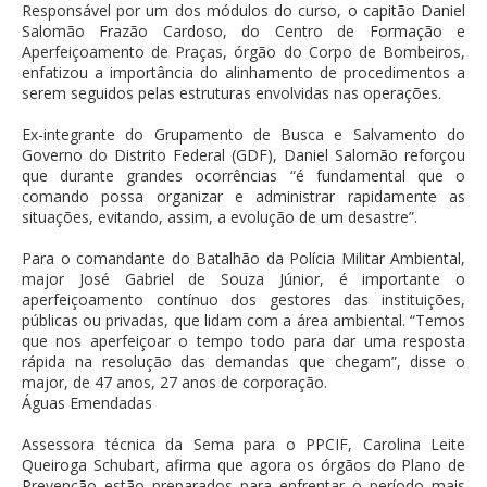
Responsável por um dos módulos do curso, o capitão Daniel
Salomão Frazão Cardoso, do Centro de Formação e
Aperfeiçoamento de Praças, órgão do Corpo de Bombeiros,
enfatizou a importância do alinhamento de procedimentos a
serem seguidos pelas estruturas envolvidas nas operações.
Ex-integrante do Grupamento de Busca e Salvamento do
Governo do Distrito Federal (GDF), Daniel Salomão reforçou
que durante grandes ocorrências “é fundamental que o
comando possa organizar e administrar rapidamente as
situações, evitando, assim, a evolução de um desastre”.
Para o comandante do Batalhão da Polícia Militar Ambiental,
major José Gabriel de Souza Júnior, é importante o
aperfeiçoamento contínuo dos gestores das instituições,
públicas ou privadas, que lidam com a área ambiental. “Temos
que nos aperfeiçoar o tempo todo para dar uma resposta
rápida na resolução das demandas que chegam”, disse o
major, de 47 anos, 27 anos de corporação.
Águas Emendadas
Assessora técnica da Sema para o PPCIF, Carolina Leite
Queiroga Schubart, afirma que agora os órgãos do Plano de
Prevenção estão preparados para enfrentar o período mais