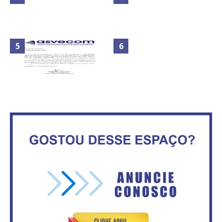
Maior São João do Cerrado
No Brasil do golpe, 61,5 mi de
movimenta fim de semana em
consumidores estão
Ceilândia
inadimplentes
Circulação de ar no túnel será
sustentada por 52 jatos
IFB abre inscrições para mais de
ventiladores
2,3 mil vagas
Secretaria da Fazenda abre 120
ASVECOM: Renúncia Ana Neves
vagas no Distrito Federal