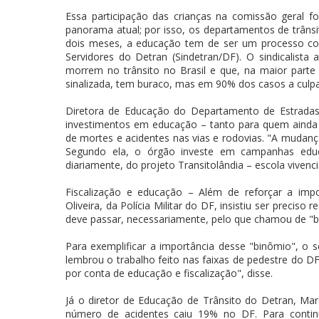
Essa participação das crianças na comissão geral f
panorama atual; por isso, os departamentos de trân
dois meses, a educação tem de ser um processo con
Servidores do Detran (Sindetran/DF). O sindicalist
morrem no trânsito no Brasil e que, na maior parte
sinalizada, tem buraco, mas em 90% dos casos a culpa
Diretora de Educação do Departamento de Estrada
investimentos em educação – tanto para quem ainda 
de mortes e acidentes nas vias e rodovias. "A mudan
Segundo ela, o órgão investe em campanhas educat
diariamente, do projeto Transitolândia – escola vivencia
Fiscalização e educação – Além de reforçar a imp
Oliveira, da Polícia Militar do DF, insistiu ser preciso
deve passar, necessariamente, pelo que chamou de "bi
Para exemplificar a importância desse "binômio", o se
lembrou o trabalho feito nas faixas de pedestre do DF.
por conta de educação e fiscalização", disse.
Já o diretor de Educação de Trânsito do Detran, Mar
número de acidentes caiu 19% no DF. Para continu