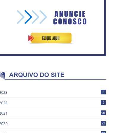
Vitória do governo | Estamos
Rosilene Corrêa aceita
fazendo o dever de casa,
disputar o GDF, quer unir
disse Bolsonaro sobre
Esquerda e empolga
Previdência
militância do PT
2023
3
2022
6
2021
90
2020
22
9