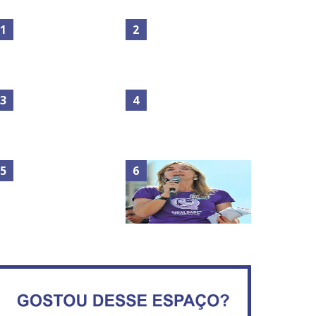
Maior São João do Cerrado
No Brasil do golpe, 61,5 mi
movimenta fim de semana
de consumidores estão
em Ceilândia
inadimplentes
Circulação de ar no túnel
será sustentada por 52 jatos
IFB abre inscrições para mais
ventiladores
de 2,3 mil vagas