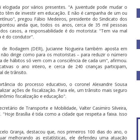
oi elogiada por vários presentes. "A juventude pode mudar o
sito têm de investir em educação. E não é campanha de um ou
tínuo", pregou Fábio Medeiros, presidente do Sindicato dos
a apontou ainda que, todos os anos, cerca de 35 mil pessoas
 dos casos, a responsabilidade é do motorista: "Tem via mal
 é do condutor".
s de Rodagem (DER), Jucianne Nogueira também aposta em
não dirige como para os motoristas – para reduzir o número
ça de hábitos só vem com a consciência de cada um", afirmou.
ivas o ano inteiro, e cerca de 240 crianças participam,
l de trânsito.
ortância do processo educativo, o coronel Alexandre Sousa
 realizar ações de fiscalização. Para ele, um trânsito mais seguro
nômio fiscalização e educação".
cretário de Transporte e Mobilidade, Valter Casimiro Silveira,
 "Hoje Brasília é tida como a cidade que respeita a faixa. Isso
celo Granja, destacou que, nos primeiros 100 dias do ano, o
ar melhorando as estatísticas, ele defendeu uma atuação