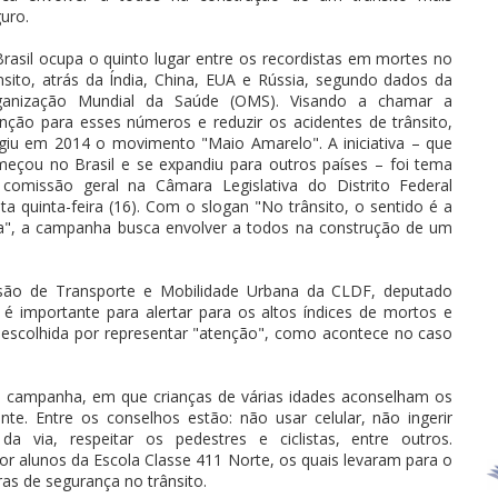
uro.
rasil ocupa o quinto lugar entre os recordistas em mortes no
nsito, atrás da Índia, China, EUA e Rússia, segundo dados da
ganização Mundial da Saúde (OMS). Visando a chamar a
nção para esses números e reduzir os acidentes de trânsito,
giu em 2014 o movimento "Maio Amarelo". A iniciativa – que
eçou no Brasil e se expandiu para outros países – foi tema
comissão geral na Câmara Legislativa do Distrito Federal
ta quinta-feira (16). Com o slogan "No trânsito, o sentido é a
a", a campanha busca envolver a todos na construção de um
ssão de Transporte e Mobilidade Urbana da CLDF, deputado
 é importante para alertar para os altos índices de mortos e
oi escolhida por representar "atenção", como acontece no caso
da campanha, em que crianças de várias idades aconselham os
te. Entre os conselhos estão: não usar celular, não ingerir
da via, respeitar os pedestres e ciclistas, entre outros.
alunos da Escola Classe 411 Norte, os quais levaram para o
as de segurança no trânsito.