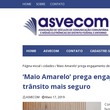
HOME
SOBRE
CONTATO
HOME
ASVECOM
CONTATO
CADASTRE-S
Página inicial
cidades
‘Maio Amarelo’ prega engajamento de
‘Maio Amarelo’ prega eng
trânsito mais seguro
ASVECOM
Maio 17, 2019
Co
bu