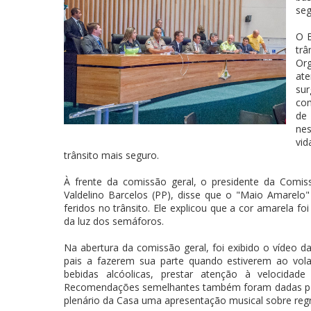
seg
O B
trâ
Or
ate
sur
com
de 
nes
vid
trânsito mais seguro.
À frente da comissão geral, o presidente da Comi
Valdelino Barcelos (PP), disse que o "Maio Amarelo"
feridos no trânsito. Ele explicou que a cor amarela f
da luz dos semáforos.
Na abertura da comissão geral, foi exibido o vídeo 
pais a fazerem sua parte quando estiverem ao volan
bebidas alcóolicas, prestar atenção à velocidade 
Recomendações semelhantes também foram dadas por 
plenário da Casa uma apresentação musical sobre regr