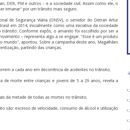
an, DER, PM e outros – e a sociedade civil. Assim como ele, o
r irmanar" por um trânsito mais seguro.
al de Segurança Viária (ONSV), o servidor do Detran Artur
rasil em 2014, inicialmente como uma iniciativa da sociedade
 no trânsito. Conforme expôs, o amarelo foi escolhido por ser a
 movimento – representa algo a se engajar. "Esse é um produto
odo o mundo", apontou. Sobre a campanha deste ano, Magalhães
ientização, partindo das crianças.
rrem a cada ano em decorrência de acidentes no trânsito;
usa de morte entre crianças e jovens de 5 a 29 anos, revela a
mais da metade de todas as mortes no trânsito;
sito são: excesso de velocidade, consumo de álcool e utilização