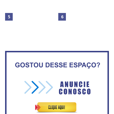
Maior São João do Cerrado
Circulação de ar no túnel será
movimenta fim de semana em
sustentada por 52 jatos
Ceilândia
ventiladores
No Brasil do golpe, 61,5 mi de
Secretaria da Fazenda abre 120
consumidores estão
vagas no Distrito Federal
inadimplentes
Vitória do governo | Estamos
IFB abre inscrições para mais de
fazendo o dever de casa, disse
2,3 mil vagas
Bolsonaro sobre Previdência