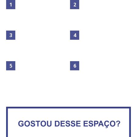
Maior São João do Cerrado
Circulação de ar no túnel será
movimenta fim de semana em
sustentada por 52 jatos
Ceilândia
ventiladores
No Brasil do golpe, 61,5 mi de
consumidores estão
IFB abre inscrições para mais de
inadimplentes
2,3 mil vagas