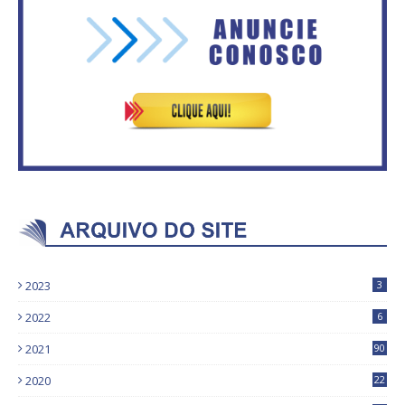
Vitória do governo | Estamos
Secretaria da Fazenda abre 120
fazendo o dever de casa, disse
vagas no Distrito Federal
Bolsonaro sobre Previdência
2023
3
2022
6
2021
90
2020
22
9