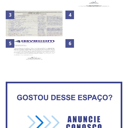
Nota de Repúdio: A violência
Secretaria da Fazenda abre 120
praticada contra os jornalistas
vagas no Distrito Federal
do Azerbaijão
Maior São João do Cerrado
ATA DA 1ª REUNIÃO DA
movimenta fim de semana em
ASVECOM DE 2016
Ceilândia
No Brasil do golpe, 61,5 mi de
consumidores estão
ASVECOM: Renúncia Ana Neves
inadimplentes