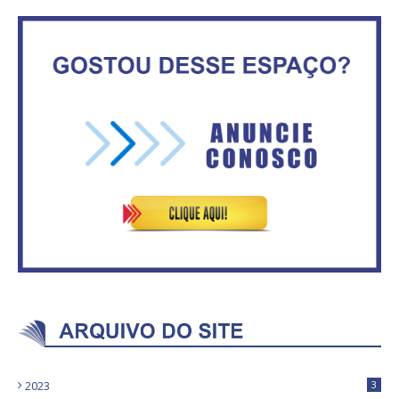
No Brasil do golpe, 61,5 mi de
consumidores estão
IFB abre inscrições para mais de
inadimplentes
2,3 mil vagas
Circulação de ar no túnel será
Vitória do governo | Estamos
sustentada por 52 jatos
fazendo o dever de casa, disse
ventiladores
Bolsonaro sobre Previdência
2023
3