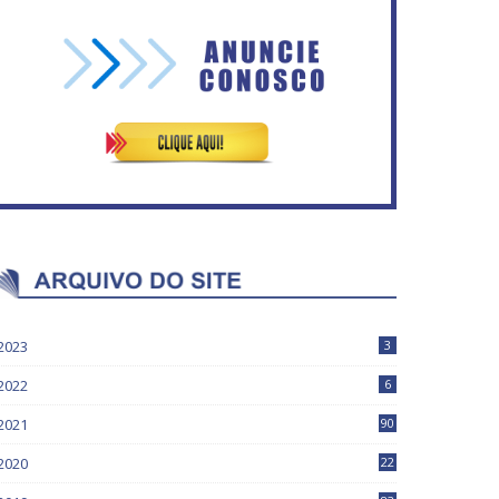
Vitória do governo | Estamos
Rosilene Corrêa aceita
fazendo o dever de casa,
disputar o GDF, quer unir
disse Bolsonaro sobre
Esquerda e empolga
Previdência
militância do PT
2023
3
2022
6
2021
90
2020
22
9