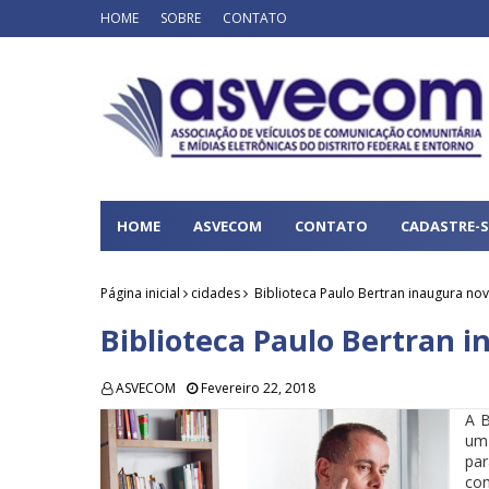
HOME
SOBRE
CONTATO
HOME
ASVECOM
CONTATO
CADASTRE-S
Página inicial
cidades
Biblioteca Paulo Bertran inaugura nov
Biblioteca Paulo Bertran i
ASVECOM
Fevereiro 22, 2018
A B
um 
par
com