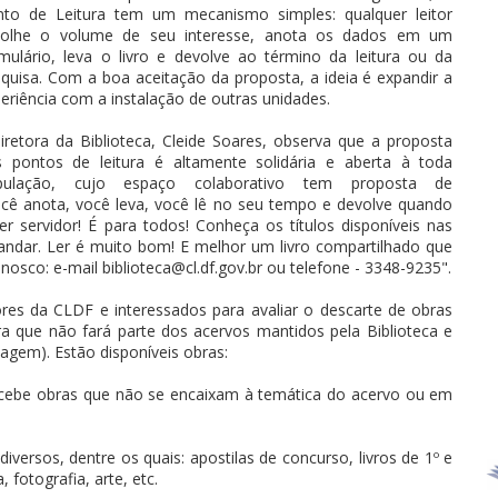
nto de Leitura tem um mecanismo simples: qualquer leitor
colhe o volume de seu interesse, anota os dados em um
mulário, leva o livro e devolve ao término da leitura ou da
quisa. Com a boa aceitação da proposta, a ideia é expandir a
eriência com a instalação de outras unidades.
iretora da Biblioteca, Cleide Soares, observa que a proposta
 pontos de leitura é altamente solidária e aberta à toda
pulação, cujo espaço colaborativo tem proposta de
ocê anota, você leva, você lê no seu tempo e devolve quando
er servidor! É para todos! Conheça os títulos disponíveis nas
º andar. Ler é muito bom! E melhor um livro compartilhado que
osco: e-mail biblioteca@cl.df.gov.br ou telefone - 3348-9235".
ores da CLDF e interessados para avaliar o descarte de obras
ra que não fará parte dos acervos mantidos pela Biblioteca e
agem). Estão disponíveis obras:
cebe obras que não se encaixam à temática do acervo ou em
rsos, dentre os quais: apostilas de concurso, livros de 1º e
 fotografia, arte, etc.