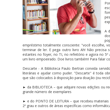
Po
es
for
pes
exp
A d
dos
po
empréstimo totalmente consciente: "você escolhe, v
terminar de ler. E pega outro livro Ah! Não precisa s
estantes no foyer, no TI, no refeitório e agora no 5
um livro empoeirado. Doe livros também! Para falar con
Descarte - A Biblioteca Paulo Bertran convida servid
literárias e ajudar como puder. "Descarte" é toda ob
que são colocados à disposição para doação (ou recicl
► da BIBLIOTECA – que adquire novas edições ou re
grande número de exemplares
► e do PONTO DE LEITURA – que recebeu materiais dive
2º grau e outros de áreas específicas como informática,