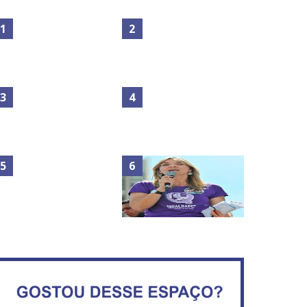
Maior São João do Cerrado
No Brasil do golpe, 61,5 mi
movimenta fim de semana
de consumidores estão
em Ceilândia
inadimplentes
Circulação de ar no túnel
será sustentada por 52 jatos
IFB abre inscrições para mais
ventiladores
de 2,3 mil vagas