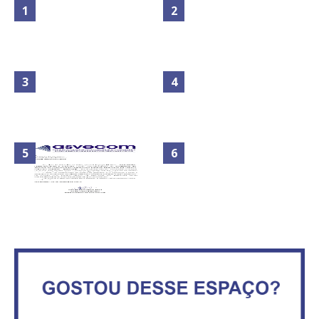
Maior São João do Cerrado
No Brasil do golpe, 61,5 mi de
movimenta fim de semana em
consumidores estão
Ceilândia
inadimplentes
Circulação de ar no túnel será
sustentada por 52 jatos
IFB abre inscrições para mais de
ventiladores
2,3 mil vagas