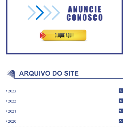
Secretaria da Fazenda abre 120
ASVECOM: Renúncia Ana Neves
vagas no Distrito Federal
2023
3
2022
6
2021
90
2020
22
9