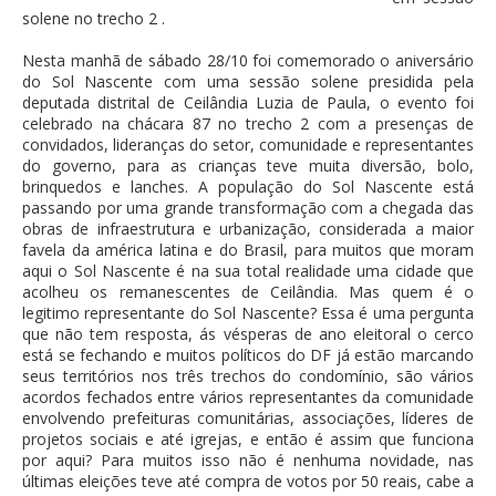
solene no trecho 2 .
Nesta manhã de sábado 28/10 foi comemorado o aniversário
do Sol Nascente com uma sessão solene presidida pela
deputada distrital de Ceilândia Luzia de Paula, o evento foi
celebrado na chácara 87 no trecho 2 com a presenças de
convidados, lideranças do setor, comunidade e representantes
do governo, para as crianças teve muita diversão, bolo,
brinquedos e lanches. A população do Sol Nascente está
passando por uma grande transformação com a chegada das
obras de infraestrutura e urbanização, considerada a maior
favela da américa latina e do Brasil, para muitos que moram
aqui o Sol Nascente é na sua total realidade uma cidade que
acolheu os remanescentes de Ceilândia. Mas quem é o
legitimo representante do Sol Nascente? Essa é uma pergunta
que não tem resposta, ás vésperas de ano eleitoral o cerco
está se fechando e muitos políticos do DF já estão marcando
seus territórios nos três trechos do condomínio, são vários
acordos fechados entre vários representantes da comunidade
envolvendo prefeituras comunitárias, associações, líderes de
projetos sociais e até igrejas, e então é assim que funciona
por aqui? Para muitos isso não é nenhuma novidade, nas
últimas eleições teve até compra de votos por 50 reais, cabe a