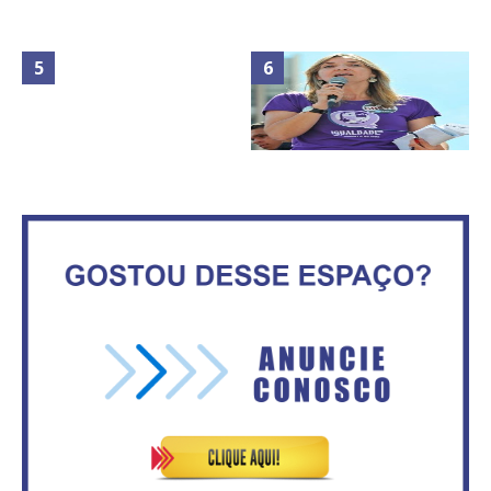
Maior São João do Cerrado
No Brasil do golpe, 61,5 mi de
movimenta fim de semana em
consumidores estão
Ceilândia
inadimplentes
Circulação de ar no túnel será
sustentada por 52 jatos
IFB abre inscrições para mais de
ventiladores
2,3 mil vagas
Vitória do governo | Estamos
Rosilene Corrêa aceita disputar
fazendo o dever de casa, disse
o GDF, quer unir Esquerda e
Bolsonaro sobre Previdência
empolga militância do PT