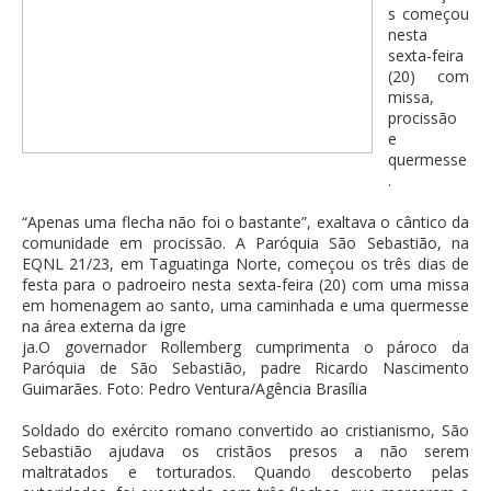
s começou
nesta
sexta-feira
(20) com
missa,
procissão
e
quermesse
.
“Apenas uma flecha não foi o bastante”, exaltava o cântico da
comunidade em procissão. A Paróquia São Sebastião, na
EQNL 21/23, em Taguatinga Norte, começou os três dias de
festa para o padroeiro nesta sexta-feira (20) com uma missa
em homenagem ao santo, uma caminhada e uma quermesse
na área externa da igre
ja.O governador Rollemberg cumprimenta o pároco da
Paróquia de São Sebastião, padre Ricardo Nascimento
Guimarães. Foto: Pedro Ventura/Agência Brasília
Soldado do exército romano convertido ao cristianismo, São
Sebastião ajudava os cristãos presos a não serem
maltratados e torturados. Quando descoberto pelas