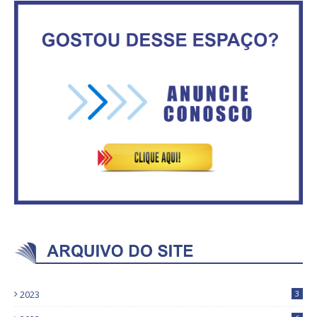
Circulação de ar no túnel será
sustentada por 52 jatos
IFB abre inscrições para mais de
ventiladores
2,3 mil vagas
Vitória do governo | Estamos
Rosilene Corrêa aceita disputar
fazendo o dever de casa, disse
o GDF, quer unir Esquerda e
Bolsonaro sobre Previdência
empolga militância do PT
2023
3