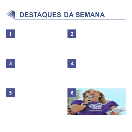
Maior São João do Cerrado
No Brasil do golpe, 61,5 mi de
movimenta fim de semana em
consumidores estão
Ceilândia
inadimplentes