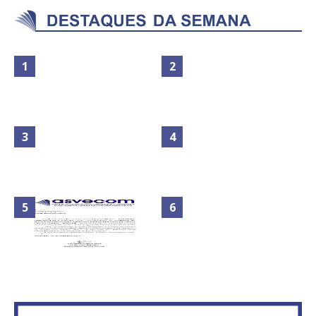
Maior São João do Cerrado
No Brasil do golpe, 61,5 mi de
movimenta fim de semana em
consumidores estão
Ceilândia
inadimplentes
Circulação de ar no túnel será
sustentada por 52 jatos
IFB abre inscrições para mais de