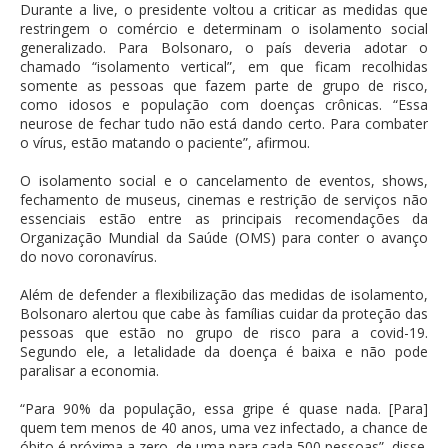
Durante a live, o presidente voltou a criticar as medidas que
restringem o comércio e determinam o isolamento social
generalizado. Para Bolsonaro, o país deveria adotar o
chamado “isolamento vertical”, em que ficam recolhidas
somente as pessoas que fazem parte de grupo de risco,
como idosos e população com doenças crônicas. “Essa
neurose de fechar tudo não está dando certo. Para combater
o vírus, estão matando o paciente”, afirmou.
O isolamento social e o cancelamento de eventos, shows,
fechamento de museus, cinemas e restrição de serviços não
essenciais estão entre as principais recomendações da
Organização Mundial da Saúde (OMS) para conter o avanço
do novo coronavírus.
Além de defender a flexibilização das medidas de isolamento,
Bolsonaro alertou que cabe às famílias cuidar da proteção das
pessoas que estão no grupo de risco para a covid-19.
Segundo ele, a letalidade da doença é baixa e não pode
paralisar a economia.
“Para 90% da população, essa gripe é quase nada. [Para]
quem tem menos de 40 anos, uma vez infectado, a chance de
óbito é próxima a zero, de uma para cada 500 pessoas”, disse.