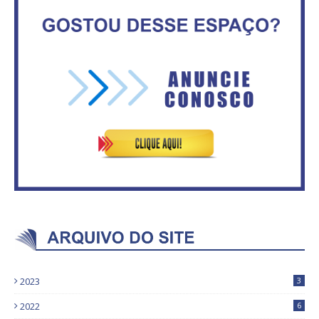
ventiladores
2,3 mil vagas
Secretaria da Fazenda abre 120
ASVECOM: Renúncia Ana Neves
vagas no Distrito Federal
2023
3
2022
6