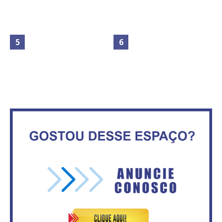
Maior São João do Cerrado
Circulação de ar no túnel será
movimenta fim de semana em
sustentada por 52 jatos
Ceilândia
ventiladores
No Brasil do golpe, 61,5 mi de
Secretaria da Fazenda abre 120
consumidores estão
vagas no Distrito Federal
inadimplentes
Vitória do governo | Estamos
IFB abre inscrições para mais de
fazendo o dever de casa, disse
2,3 mil vagas
Bolsonaro sobre Previdência