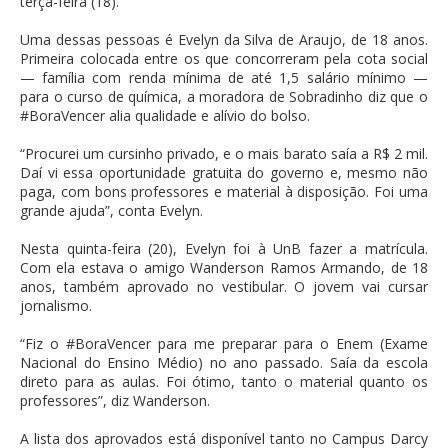
terça-feira (18).
Uma dessas pessoas é Evelyn da Silva de Araujo, de 18 anos.
Primeira colocada entre os que concorreram pela cota social
— família com renda mínima de até 1,5 salário mínimo —
para o curso de química, a moradora de Sobradinho diz que o
#BoraVencer alia qualidade e alívio do bolso.
“Procurei um cursinho privado, e o mais barato saía a R$ 2 mil.
Daí vi essa oportunidade gratuita do governo e, mesmo não
paga, com bons professores e material à disposição. Foi uma
grande ajuda”, conta Evelyn.
Nesta quinta-feira (20), Evelyn foi à UnB fazer a matrícula.
Com ela estava o amigo Wanderson Ramos Armando, de 18
anos, também aprovado no vestibular. O jovem vai cursar
jornalismo.
“Fiz o #BoraVencer para me preparar para o Enem (Exame
Nacional do Ensino Médio) no ano passado. Saía da escola
direto para as aulas. Foi ótimo, tanto o material quanto os
professores”, diz Wanderson.
A lista dos aprovados está disponível tanto no Campus Darcy